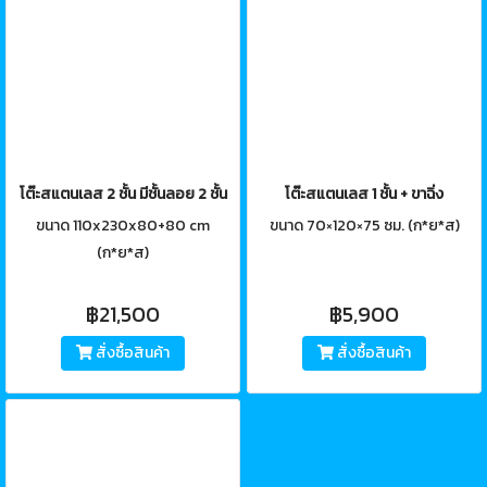
โต๊ะสแตนเลส 2 ชั้น มีชั้นลอย 2 ชั้น
โต๊ะสแตนเลส 1 ชั้น + ขาฉิ่ง
ขนาด 110x230x80+80 cm
ขนาด 70×120×75 ซม. (ก*ย*ส)
(ก*ย*ส)
฿21,500
฿5,900
สั่งซื้อสินค้า
สั่งซื้อสินค้า