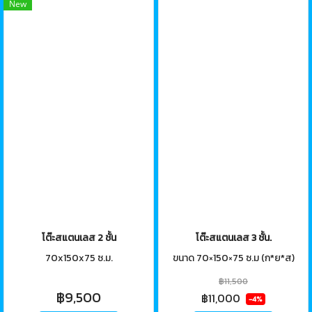
New
โต๊ะสแตนเลส 2 ชั้น
โต๊ะสแตนเลส 3 ชั้น.
70x150x75 ซ.ม.
ขนาด 70×150×75 ซ.ม (ก*ย*ส)
฿11,500
฿9,500
฿11,000
-4%