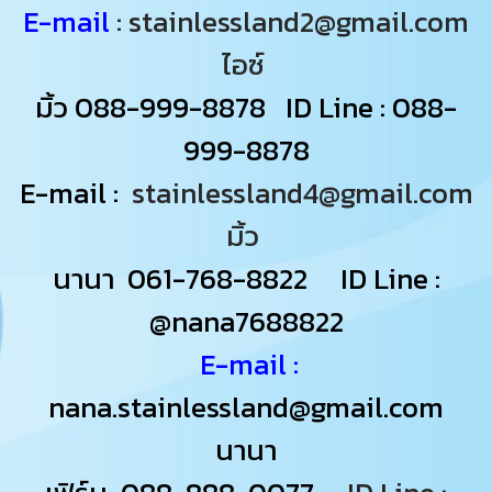
E-mail
: stainlessland2@gmail.com
ไอซ์
มิ้ว
088-999-8878
ID Line : 088-
999-8878
E-mail :
stainlessland4@gmail.com
มิ้ว
นานา
061-768-8822
ID Line :
@nana7688822
E-mail :
nana.stainlessland@gmail.com
นานา