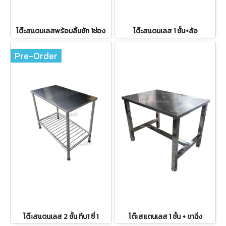
โต๊ะสแตนเลสพร้อมลิ้นชัก 1ช่อง
โต๊ะสแตนเลส 1 ชั้น+ล้อ
Pre-Order
โต๊ะสแตนเลส 2 ชั้น ทึบ1 ซี่ 1
โต๊ะสแตนเลส 1 ชั้น + ขาฉิ่ง