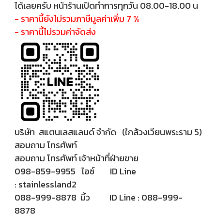
ได้เลยครับ หน้าร้านเปิดทำการทุกวัน 08.00-18.00 น
- ราคานี้ยังไม่รวมภาษีมูลค่าเพิ่ม 7 %
- ราคานี้ไม่รวมค่าจัดส่ง
บริษัท สแตนเลสแลนด์ จำกัด (ใกล้วงเวียนพระราม 5)
สอบถาม โทรศัพท์
สอบถาม โทรศัพท์ เจ้าหน้าที่ฝ่ายขาย
098-859-9955 ไอซ์ ID Line
: stainlessland2
088-999-8878 มิ้ว ID Line : 088-999-
8878