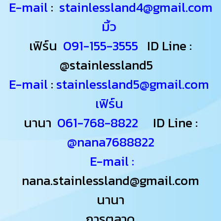
E-mail
:
stainlessland4@gmail.com
มิ้ว
เฟิร์น
091-155-3555
ID Line :
@stainlessland5
E-mail
:
stainlessland5@gmail.com
เฟิร์น
นานา
061-768-8822
ID Line :
@nana7688822
E-mail :
nana.stainlessland@gmail.com
นานา
การตลาด