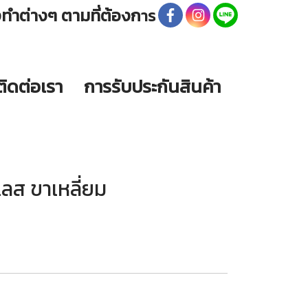
่งทำต่างๆ ตามที่ต้องก
าร
ติดต่อเรา
การรับประกันสินค้า
เลส ขาเหลี่ยม