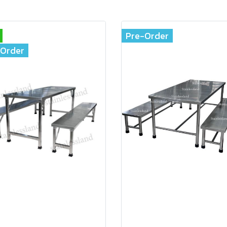
Pre-Order
-Order