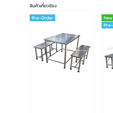
สินค้าเกี่ยวข้อง
Pre-Order
New
Pre