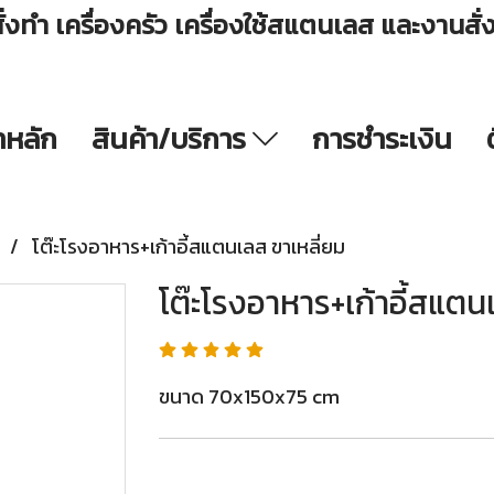
ั่งทำ เครื่องครัว เครื่องใช้สแตนเลส และงานสั
าหลัก
สินค้า/บริการ
การชำระเงิน
ร
โต๊ะโรงอาหาร+เก้าอี้สแตนเลส ขาเหลี่ยม
โต๊ะโรงอาหาร+เก้าอี้สแตน
ขนาด 70x150x75 cm