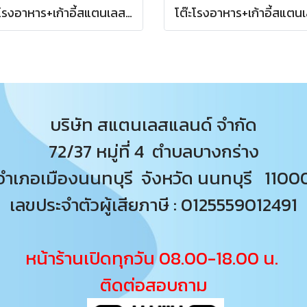
โต๊ะโรงอาหาร+เก้าอี้สแตนเลส ขาพับสวิง
บริษัท สแตนเลสแลนด์ จำกัด
72/37 หมู่ที่ 4 ตำบลบางกร่าง
อำเภอเมืองนนทบุรี จังหวัด นนทบุรี 1100
เลขประจำตัวผู้เสียภาษี : 0125559012491
หน้าร้านเปิดทุกวัน 08.00-18.00 น.
ติดต่อสอบถาม