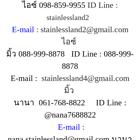
ไอซ์
098-859-9955
ID Line :
stainlessland2
E-mail
: stainlessland2@gmail.com
ไอซ์
มิ้ว
088-999-8878
ID Line : 088-999-
8878
E-mail :
stainlessland4@gmail.com
มิ้ว
นานา
061-768-8822
ID Line :
@nana7688822
E-mail :
nana.stainlessland@gmail.com นานา