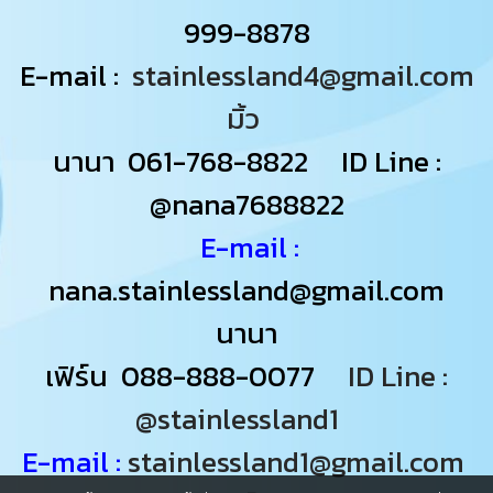
999-8878
E-mail :
stainlessland4@gmail.com
มิ้ว
นานา
061-768-8822
ID Line :
@nana7688822
E-mail :
nana.stainlessland@gmail.com
นานา
เฟิร์น
088-888-0077
ID Line :
@stainlessland1
E-mail :
stainlessland1@gmail.com