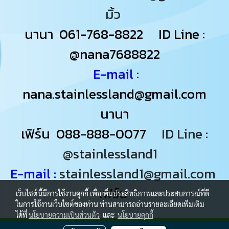
มิ้ว
นานา
061-768-8822
ID Line :
@nana7688822
E-mail :
nana.stainlessland@gmail.com
นานา
เฟิร์น
088-888-0077
ID Line :
@stainlessland1
E-mail :
stainlessland1@gmail.com
เฟิร์น
เว็บไซต์นี้มีการใช้งานคุกกี้ เพื่อเพิ่มประสิทธิภาพและประสบการณ์ที่ดี
ในการใช้งานเว็บไซต์ของท่าน ท่านสามารถอ่านรายละเอียดเพิ่มเติม
ได้ที่
นโยบายความเป็นส่วนตัว
และ
นโยบายคุกกี้