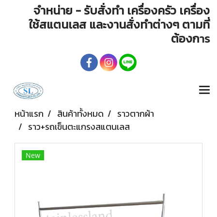
จำหน่าย - รับสั่งทำ เครื่องครัว เครื่อง
ใช้สแตนเลส และงานสั่งทำต่างๆ ตามที่
ต้องก
าร
หน้าแรก
สินค้าทั้งหมด
ราวตากผ้า
ราว+รถเข็นตะแกรงสแตนเลส
New