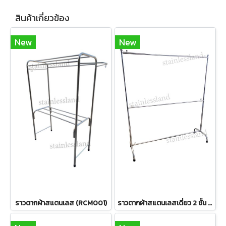
สินค้าเกี่ยวข้อง
New
New
ราวตากผ้าสแตนเลส (RCM001)
ราวตากผ้าสแตนเลสเดี่ยว 2 ชั้น ถอดประกอบได้