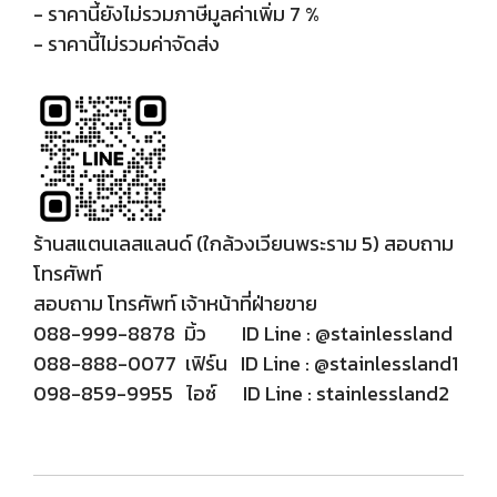
- ราคานี้ยังไม่รวมภาษีมูลค่าเพิ่ม 7 %
- ราคานี้ไม่รวมค่าจัดส่ง
ร้านสแตนเลสแลนด์ (ใกล้วงเวียนพระราม 5) สอบถาม
โทรศัพท์
สอบถาม โทรศัพท์ เจ้าหน้าที่ฝ่ายขาย
088-999-8878 มิ้ว ID Line : @stainlessland
088-888-0077 เฟิร์น ID Line : @stainlessland1
098-859-9955 ไอซ์ ID Line : stainlessland2