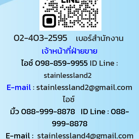
02-403-2595
เบอร์สำนักงาน
เจ้าหน้าที่ฝ่ายขาย
ไอซ์
098-859-9955
ID Line :
stainlessland2
E-mail
: stainlessland2@gmail.com
ไอซ์
มิ้ว
088-999-8878
ID Line : 088-
999-8878
E-mail :
stainlessland4@gmail.com