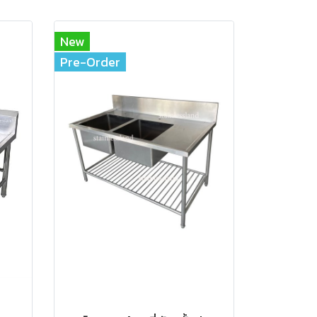
New
Pre-Order