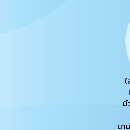
ไ
มิ
นา