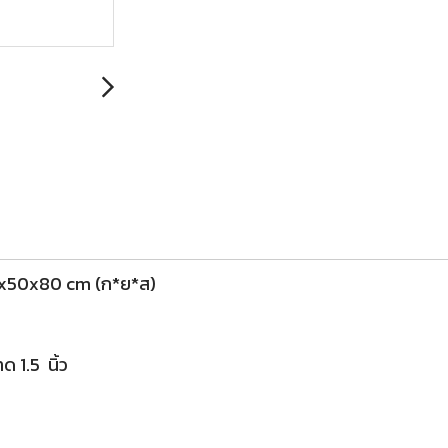
 40x50x80 cm (ก*ย*ส)
ด 1.5 นิ้ว