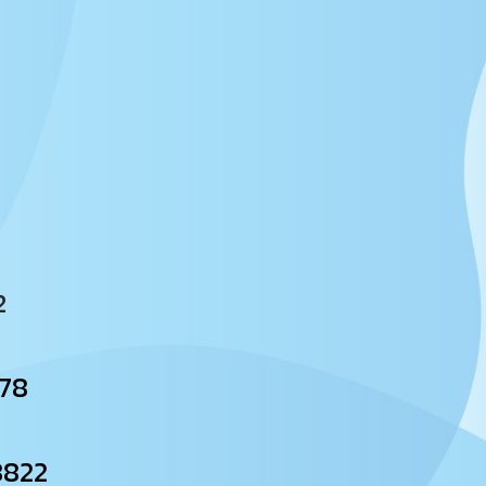
2
์
78
ว
822