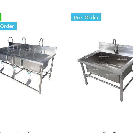
Pre-Order
-Order