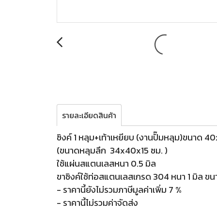
รายละเอียดสินค้า
ซิงค์ 1 หลุม+เท้าเหยียบ (งานปั๊มหลุม)ขนาด
(ขนาดหลุมลึก 34x40x15 ซม. )
ใช้แผ่นสแตนเลสหนา 0.5 มิล
ขาซิงค์ใช้ท่อสแตนเลสเกรด 304 หนา 1 มิล ขนา
- ราคานี้ยังไม่รวมภาษีมูลค่าเพิ่ม 7 %
- ราคานี้ไม่รวมค่าจัดส่ง