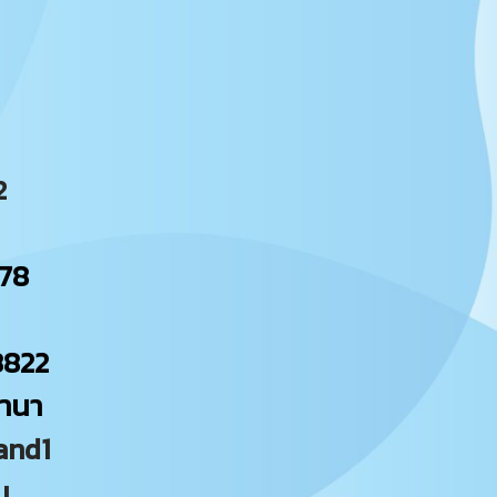
2
์
78
ว
822
านา
land1
์น